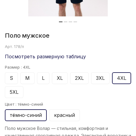
Поло мужское
Арт.
178/п
Посмотреть размерную таблицу
Размер :
4XL
S
M
L
XL
2XL
3XL
4XL
5XL
Цвет :
тёмно-синий
тёмно-синий
красный
Поло мужское Волар
— стильная, комфортная и
качественная спортивная одежда. Элегантный воротник и