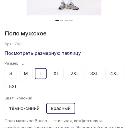
Поло мужское
Арт.
178/п
Посмотреть размерную таблицу
Размер :
L
S
M
L
XL
2XL
3XL
4XL
5XL
Цвет :
красный
тёмно-синий
красный
Поло мужское Волар
— стильная, комфортная и
качественная спортивная одежда. Элегантный воротник и