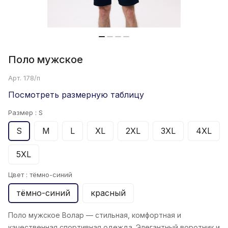
Поло мужское
Арт.
178/п
Посмотреть размерную таблицу
Размер :
S
S
M
L
XL
2XL
3XL
4XL
5XL
Цвет :
тёмно-синий
тёмно-синий
красный
Поло мужское Волар
— стильная, комфортная и
качественная спортивная одежда. Элегантный воротник и