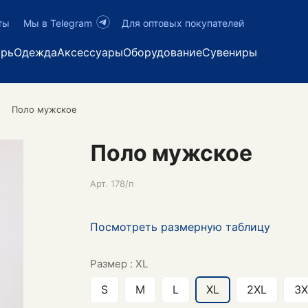
ты
Мы в Telegram
Для оптовых покупателей
арь
Одежда
Аксессуары
Оборудование
Сувениры
Поло мужское
Поло мужское
Арт.
178/п
Посмотреть размерную таблицу
Размер :
XL
S
M
L
XL
2XL
3X