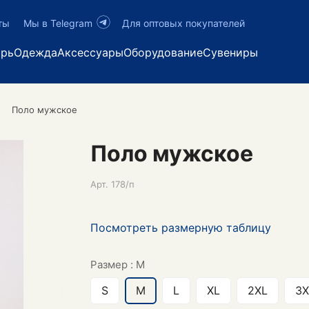
ты
Мы в Telegram
Для оптовых покупателей
арь
Одежда
Аксессуары
Оборудование
Сувениры
Поло мужское
Поло мужское
Арт.
178/п
Посмотреть размерную таблицу
Размер :
M
S
M
L
XL
2XL
3X