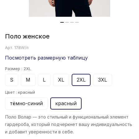
Поло женскoe
Арт.
178W/п
Посмотреть размерную таблицу
Размер :
2XL
S
M
L
XL
2XL
3XL
Цвет :
красный
тёмно-синий
красный
Поло Волар
— это стильный и функциональный элемент
гардероба, который подчеркнет вашу индивидуальность
и добавит уверенности в себе.