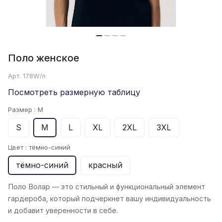
Поло женскoe
Арт.
178W/п
Посмотреть размерную таблицу
Размер :
M
S
M
L
XL
2XL
3XL
Цвет :
тёмно-синий
тёмно-синий
красный
Поло Волар
— это стильный и функциональный элемент
гардероба, который подчеркнет вашу индивидуальность
и добавит уверенности в себе.