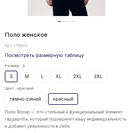
Поло женскoe
Арт.
178W/п
Посмотреть размерную таблицу
Размер :
S
S
M
L
XL
2XL
3XL
Цвет :
красный
тёмно-синий
красный
Поло Волар
— это стильный и функциональный элемент
гардероба, который подчеркнет вашу индивидуальность
и добавит уверенности в себе.