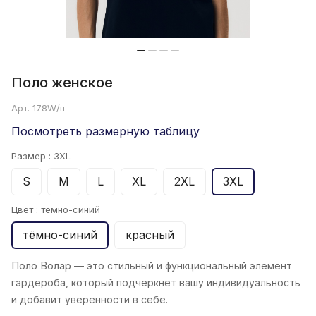
Поло женскoe
Арт.
178W/п
Посмотреть размерную таблицу
Размер :
3XL
S
M
L
XL
2XL
3XL
Цвет :
тёмно-синий
тёмно-синий
красный
Поло Волар
— это стильный и функциональный элемент
гардероба, который подчеркнет вашу индивидуальность
и добавит уверенности в себе.