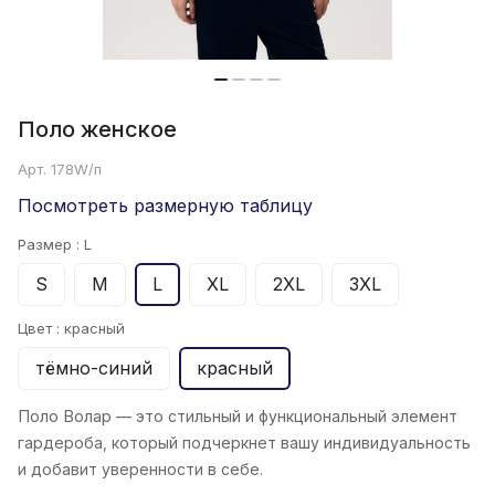
Поло женскoe
Арт.
178W/п
Посмотреть размерную таблицу
Размер :
L
S
M
L
XL
2XL
3XL
Цвет :
красный
тёмно-синий
красный
Поло Волар
— это стильный и функциональный элемент
гардероба, который подчеркнет вашу индивидуальность
и добавит уверенности в себе.