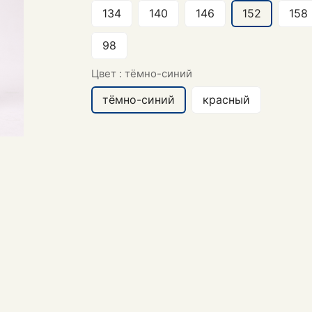
134
140
146
152
158
98
Цвет :
тёмно-синий
тёмно-синий
красный