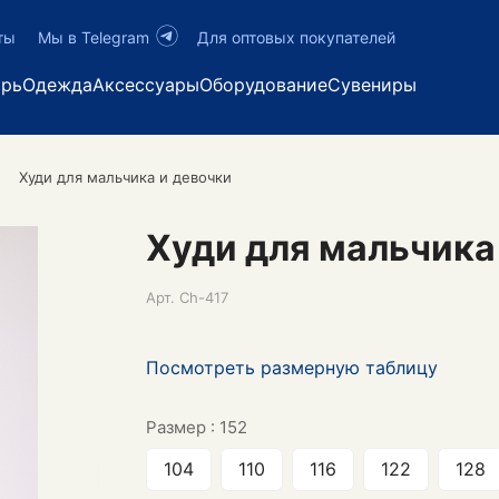
ты
Мы в Telegram
Для оптовых покупателей
арь
Одежда
Аксессуары
Оборудование
Сувениры
Худи для мальчика и девочки
Худи для мальчика
Арт.
Ch-417
Посмотреть размерную таблицу
Размер :
152
104
110
116
122
128