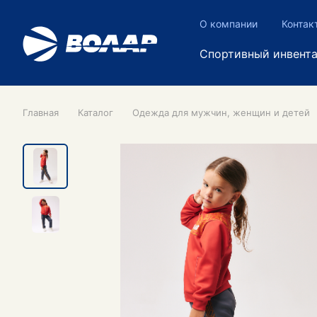
О компании
Контак
Спортивный инвент
Главная
Каталог
Одежда для мужчин, женщин и детей