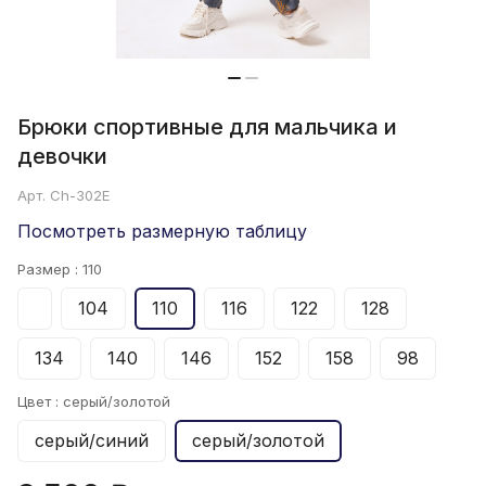
Брюки спортивные для мальчика и
девочки
Арт.
Ch-302E
Посмотреть размерную таблицу
Размер :
110
104
110
116
122
128
134
140
146
152
158
98
Цвет :
серый/золотой
серый/синий
серый/золотой