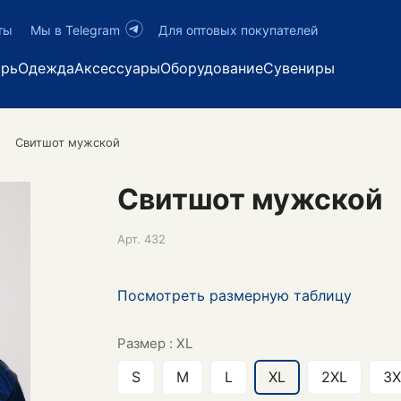
ты
Мы в Telegram
Для оптовых покупателей
арь
Одежда
Аксессуары
Оборудование
Сувениры
Свитшот мужской
Свитшот мужской
Арт.
432
Посмотреть размерную таблицу
Размер :
XL
S
M
L
XL
2XL
3X