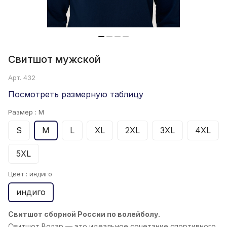
Свитшот мужской
Арт.
432
Посмотреть размерную таблицу
Размер :
M
S
M
L
XL
2XL
3XL
4XL
5XL
Цвет :
индиго
индиго
Свитшот сборной России по волейболу.
Свитшот Волар
— это идеальное сочетание спортивного