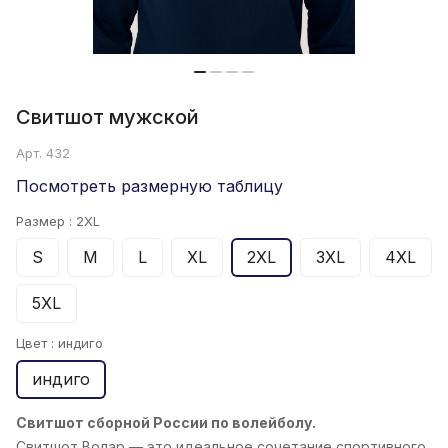
Свитшот мужской
Арт.
432
Посмотреть размерную таблицу
Размер :
2XL
S
M
L
XL
2XL
3XL
4XL
5XL
Цвет :
индиго
индиго
Свитшот сборной России по волейболу.
Свитшот Волар
— это идеальное сочетание спортивного