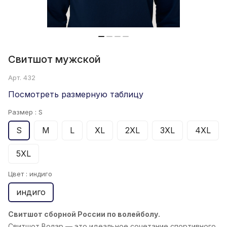
Свитшот мужской
Арт.
432
Посмотреть размерную таблицу
Размер :
S
S
M
L
XL
2XL
3XL
4XL
5XL
Цвет :
индиго
индиго
Свитшот сборной России по волейболу.
Свитшот Волар
— это идеальное сочетание спортивного