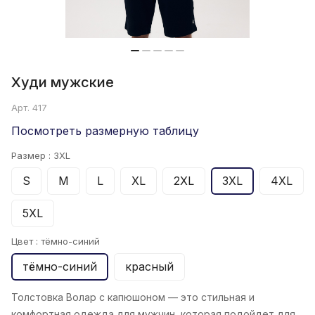
Худи мужские
Арт.
417
Посмотреть размерную таблицу
Размер :
3XL
S
M
L
XL
2XL
3XL
4XL
5XL
Цвет :
тёмно-синий
тёмно-синий
красный
Толстовка Волар
с капюшоном — это стильная и
комфортная одежда для мужчин, которая подойдет для