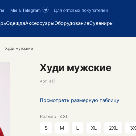
ты
Мы в Telegram
Для оптовых покупателей
арь
Одежда
Аксессуары
Оборудование
Сувениры
Худи мужские
Худи мужские
Арт.
417
Посмотреть размерную таблицу
Размер :
4XL
S
M
L
XL
2XL
3X