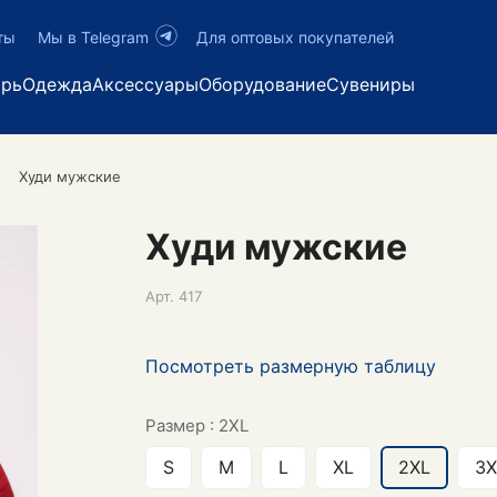
ты
Мы в Telegram
Для оптовых покупателей
арь
Одежда
Аксессуары
Оборудование
Сувениры
Худи мужские
Худи мужские
Арт.
417
Посмотреть размерную таблицу
Размер :
2XL
S
M
L
XL
2XL
3X