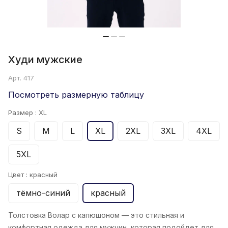
Худи мужские
Арт.
417
Посмотреть размерную таблицу
Размер :
XL
S
M
L
XL
2XL
3XL
4XL
5XL
Цвет :
красный
тёмно-синий
красный
Толстовка Волар
с капюшоном — это стильная и
комфортная одежда для мужчин, которая подойдет для