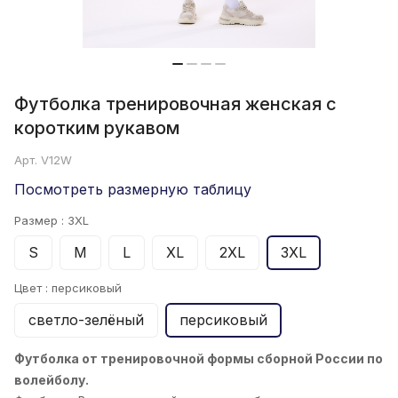
Футболка тренировочная женская с
коротким рукавом
Арт.
V12W
Посмотреть размерную таблицу
Размер :
3XL
S
M
L
XL
2XL
3XL
Цвет :
персиковый
светло-зелёный
персиковый
Футболка от тренировочной формы сборной России по
волейболу.