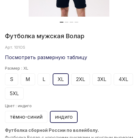
Футболка мужская Волар
Арт.
101OS
Посмотреть размерную таблицу
Размер :
XL
S
M
L
XL
2XL
3XL
4XL
5XL
Цвет :
индиго
тёмно-синий
индиго
Футболка сборной России по волейболу.
Футболка Волар с короткими рукавами и круглым вырезом