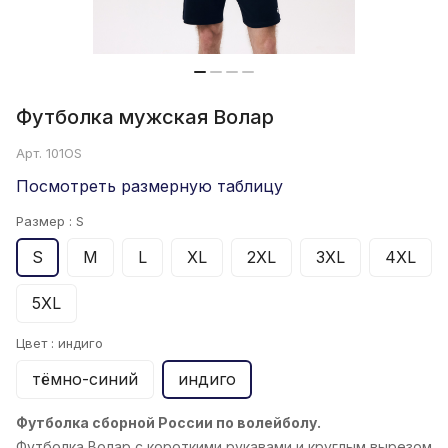
Футболка мужская Волар
Арт.
101OS
Посмотреть размерную таблицу
Размер :
S
S
M
L
XL
2XL
3XL
4XL
5XL
Цвет :
индиго
тёмно-синий
индиго
Футболка сборной России по волейболу.
Футболка Волар с короткими рукавами и круглым вырезом