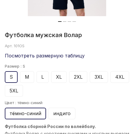
Футболка мужская Волар
Арт.
101OS
Посмотреть размерную таблицу
Размер :
S
S
M
L
XL
2XL
3XL
4XL
5XL
Цвет :
тёмно-синий
тёмно-синий
индиго
Футболка сборной России по волейболу.
Футболка Волар с короткими рукавами и круглым вырезом