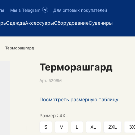
ты
Мы в Telegram
Для оптовых покупателей
арь
Одежда
Аксессуары
Оборудование
Сувениры
Терморашгард
Терморашгард
Арт.
520RM
Посмотреть размерную таблицу
Размер :
4XL
S
M
L
XL
2XL
3X