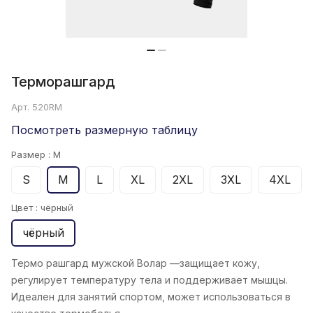
Терморашгард
Арт.
520RM
Посмотреть размерную таблицу
Размер :
M
S
M
L
XL
2XL
3XL
4XL
Цвет :
чёрный
чёрный
Термо рашгард мужской Волар —защищает кожу,
регулирует температуру тела и поддерживает мышцы.
Идеален для занятий спортом, может использоваться в