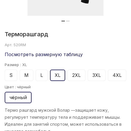
Терморашгард
Арт.
520RM
Посмотреть размерную таблицу
Размер :
XL
S
M
L
XL
2XL
3XL
4XL
Цвет :
чёрный
чёрный
Термо рашгард мужской Волар —защищает кожу,
регулирует температуру тела и поддерживает мышцы.
Идеален для занятий спортом, может использоваться в