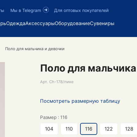
ты
Мы в Telegram
Для оптовых покупателей
арь
Одежда
Аксессуары
Оборудование
Сувениры
Поло для мальчика и девочки
Поло для мальчика
Арт.
Ch-178/пике
Посмотреть размерную таблицу
Размер :
116
104
110
116
122
128