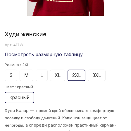
Худи женские
Арт.
417W
Посмотреть размерную таблицу
Размер :
2XL
S
M
L
XL
2XL
3XL
Цвет :
красный
красный
рямой крой обеспечивает комфортную
Худи Волар
— п
посадку и свободу движений. Капюшон защищает от
непогоды,
а спереди расположен практичный карман-