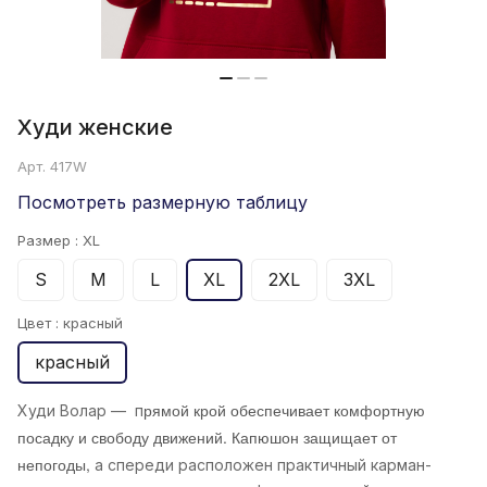
Худи женские
Арт.
417W
Посмотреть размерную таблицу
Размер :
XL
S
M
L
XL
2XL
3XL
Цвет :
красный
красный
рямой крой обеспечивает комфортную
Худи Волар
— п
посадку и свободу движений. Капюшон защищает от
непогоды,
а спереди расположен практичный карман-