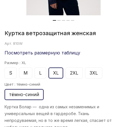
Куртка ветрозащитная женская
Арт.
810W
Посмотреть размерную таблицу
Размер :
XL
S
M
L
XL
2XL
3XL
Цвет :
тёмно-синий
тёмно-синий
Куртка Волар
— одна из самых незаменимых и
универсальных вещей в гардеробе. Ткань
непродуваемая, но в то же время легкая, спасает от