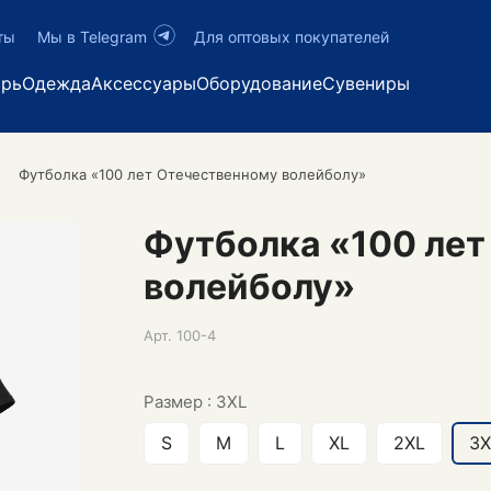
ты
Мы в Telegram
Для оптовых покупателей
арь
Одежда
Аксессуары
Оборудование
Сувениры
Футболка «100 лет Отечественному волейболу»
Футболка «100 лет
волейболу»
Арт.
100-4
Размер :
3XL
S
M
L
XL
2XL
3X