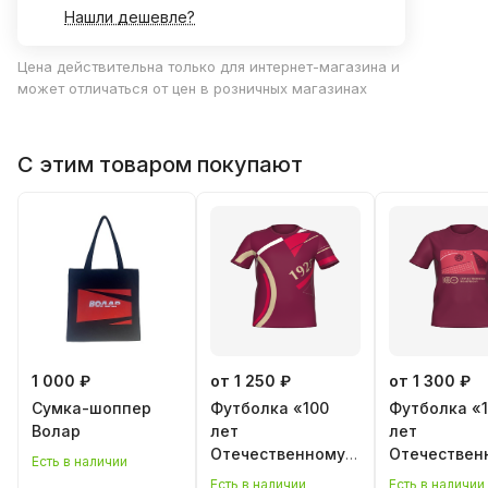
Нашли дешевле?
Цена действительна только для интернет-магазина и
может отличаться от цен в розничных магазинах
С этим товаром покупают
1 000 ₽
от 1 250 ₽
от 1 300 ₽
Сумка-шоппер
Футболка «100
Футболка «
Волар
лет
лет
Отечественному
Отечествен
Есть в наличии
волейболу»
волейболу»
Есть в наличии
Есть в наличии