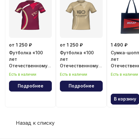
от 1 250 ₽
от 1 250 ₽
1 490 ₽
Футболка «100
Футболка «100
Сумка-шопп
лет
лет
лет
Отечественному
Отечественному
Отечествен
волейболу»
волейболу»
волейболу
Есть в наличии
Есть в наличии
Есть в наличии
Подробнее
Подробнее
В корзину
Назад к списку