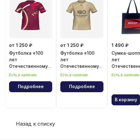
от 1 250 ₽
от 1 250 ₽
1 490 ₽
Футболка «100
Футболка «100
Сумка-шопп
лет
лет
лет
Отечественному
Отечественному
Отечествен
волейболу»
волейболу»
волейболу
Есть в наличии
Есть в наличии
Есть в наличии
Подробнее
Подробнее
В корзину
Назад к списку