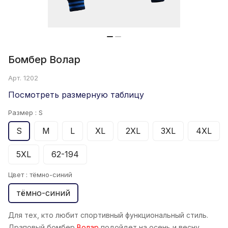
Бомбер Волар
Арт.
1202
Посмотреть размерную таблицу
Размер :
S
S
M
L
XL
2XL
3XL
4XL
5XL
62-194
Цвет :
тёмно-синий
тёмно-синий
Для тех, кто любит спортивный функциональный стиль.
Драповый бомбер
Волар
подойдет на осень и весну,