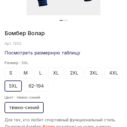
Бомбер Волар
Арт.
1202
Посмотреть размерную таблицу
Размер :
5XL
S
M
L
XL
2XL
3XL
4XL
5XL
62-194
Цвет :
тёмно-синий
тёмно-синий
Для тех, кто любит спортивный функциональный стиль.
Драповый бомбер
Волар
подойдет на осень и весну,