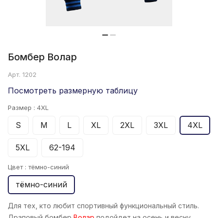
Бомбер Волар
Арт.
1202
Посмотреть размерную таблицу
Размер :
4XL
S
M
L
XL
2XL
3XL
4XL
5XL
62-194
Цвет :
тёмно-синий
тёмно-синий
Для тех, кто любит спортивный функциональный стиль.
Драповый бомбер
Волар
подойдет на осень и весну,