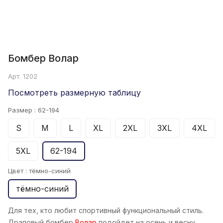
Бомбер Волар
Арт.
1202
Посмотреть размерную таблицу
Размер :
62-194
S
M
L
XL
2XL
3XL
4XL
5XL
62-194
Цвет :
тёмно-синий
тёмно-синий
Для тех, кто любит спортивный функциональный стиль.
Драповый бомбер
Волар
подойдет на осень и весну,