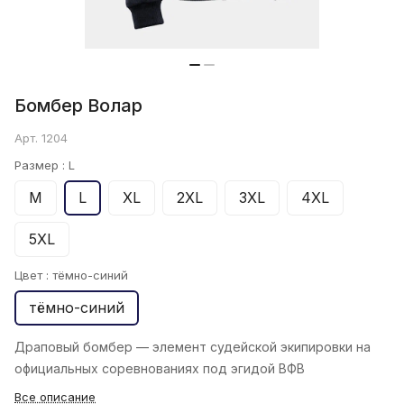
Бомбер Bолар
Арт.
1204
Размер :
L
M
L
XL
2XL
3XL
4XL
5XL
Цвет :
тёмно-синий
тёмно-синий
Драповый бомбер — элемент судейской экипировки на
официальных соревнованиях под эгидой ВФВ
Все описание