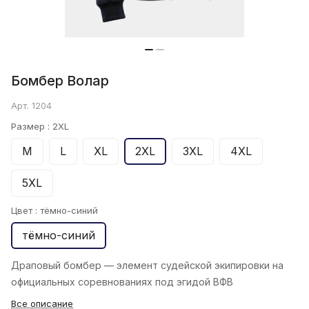
Бомбер Bолар
Арт.
1204
Размер :
2XL
M
L
XL
2XL
3XL
4XL
5XL
Цвет :
тёмно-синий
тёмно-синий
Драповый бомбер — элемент судейской экипировки на
официальных соревнованиях под эгидой ВФВ
Все описание