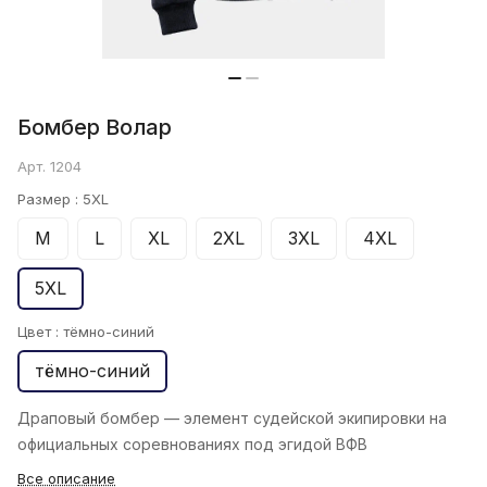
Бомбер Bолар
Арт.
1204
Размер :
5XL
M
L
XL
2XL
3XL
4XL
5XL
Цвет :
тёмно-синий
тёмно-синий
Драповый бомбер — элемент судейской экипировки на
официальных соревнованиях под эгидой ВФВ
Все описание