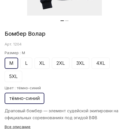
Бомбер Bолар
Арт.
1204
Размер :
M
M
L
XL
2XL
3XL
4XL
5XL
Цвет :
тёмно-синий
тёмно-синий
Драповый бомбер — элемент судейской экипировки на
официальных соревнованиях под эгидой ВФВ
Все описание