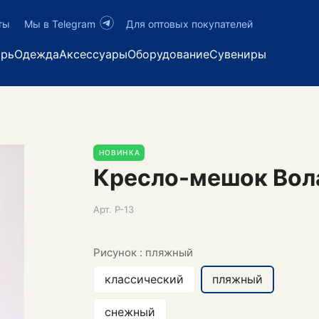
ты
Мы в Telegram
Для оптовых покупателей
арь
Одежда
Аксессуары
Оборудование
Сувениры
НОВИНКА
Кресло-мешок Вол
Арт.
Р-13
Рисунок :
пляжный
классический
пляжный
снежный