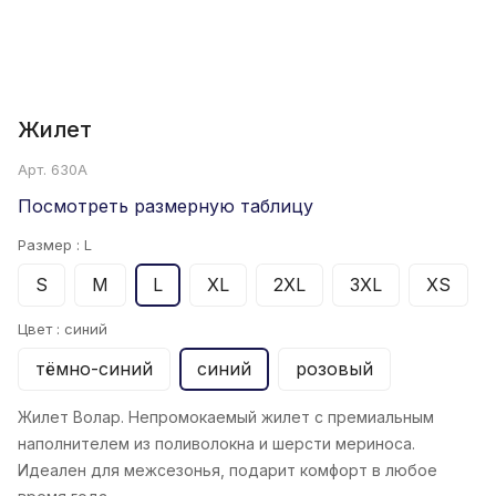
Жилет
Арт.
630А
Посмотреть размерную таблицу
Размер :
L
S
M
L
XL
2XL
3XL
XS
Цвет :
синий
тёмно-синий
синий
розовый
Жилет Волар. Непромокаемый жилет с премиальным
наполнителем из поливолокна и шерсти мериноса.
Идеален для межсезонья, подарит комфорт в любое