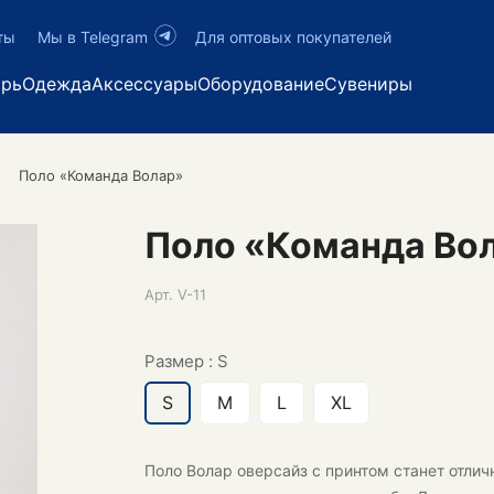
ты
Мы в Telegram
Для оптовых покупателей
арь
Одежда
Аксессуары
Оборудование
Сувениры
Поло «Команда Волар»
Поло «Команда Во
Арт.
V-11
Размер :
S
S
M
L
XL
Поло Волар оверсайз с принтом станет отли