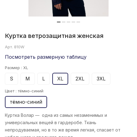
Куртка ветрозащитная женская
Арт.
810W
Посмотреть размерную таблицу
Размер :
XL
S
M
L
XL
2XL
3XL
Цвет :
тёмно-синий
тёмно-синий
Куртка Волар
— одна из самых незаменимых и
универсальных вещей в гардеробе. Ткань
непродуваемая, но в то же время легкая, спасает от