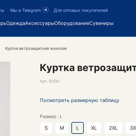
ты
Мы в Telegram
Для оптовых покупателей
арь
Одежда
Аксессуары
Оборудование
Сувениры
Куртка ветрозащитная женская
Куртка ветрозащи
Арт.
810W
Посмотреть размерную таблицу
Размер :
L
S
M
L
XL
2XL
3X