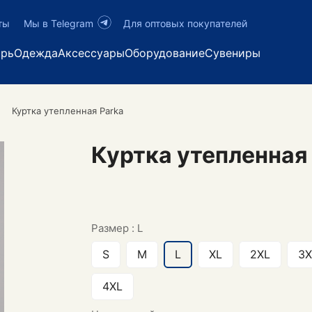
ты
Мы в Telegram
Для оптовых покупателей
арь
Одежда
Аксессуары
Оборудование
Сувениры
Куртка утепленная Parka
Куртка утепленная
Размер :
L
S
M
L
XL
2XL
3X
4XL